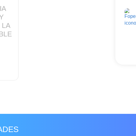
IA
 Y
 LA
IBLE
o
ADES