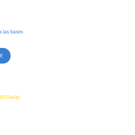
a las bases
SE
360 GoUp!