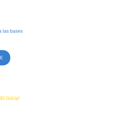
a las bases
SE
360 GoUp!