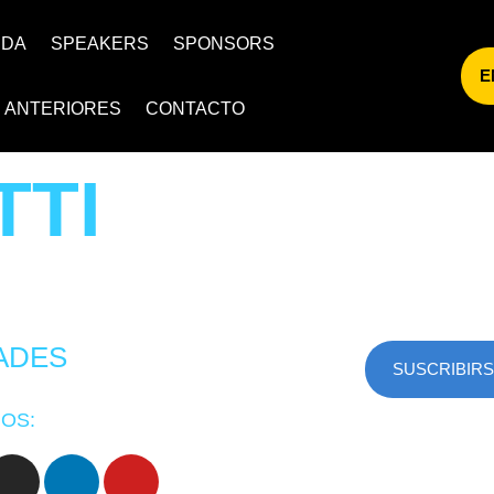
NDA
SPEAKERS
SPONSORS
E
S ANTERIORES
CONTACTO
TTI
ADES
SUSCRIBIR
OS: